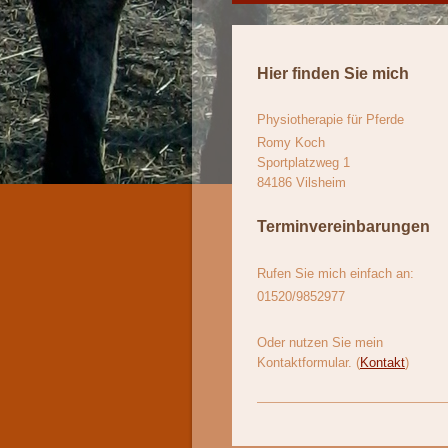
Hier finden Sie mich
Physiotherapie für Pferde
Romy Koch
Sportplatzweg
1
84186
Vilsheim
Terminvereinbarungen
Rufen Sie mich einfach an:
01520/9852977
Oder nutzen Sie mein
Kontaktformular. (
Kontakt
)