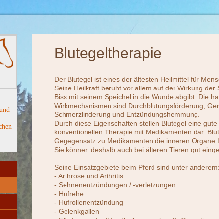
Blutegeltherapie
Der Blutegel ist eines der ältesten Heilmittel für Men
Seine Heilkraft beruht vor allem auf der Wirkung der
Biss mit seinem Speichel in die Wunde abgibt. Die h
Wirkmechanismen sind Durchblutungsförderung, G
 und
Schmerzlinderung und Entzündungshemmung.
,
Durch diese Eigenschaften stellen Blutegel eine gute 
schen
konventionellen Therapie mit Medikamenten dar. Blut
Gegegensatz zu Medikamenten die inneren Organe Le
Sie können deshalb auch bei älteren Tieren gut eing
Seine Einsatzgebiete beim Pferd sind unter anderem
- Arthrose und Arthritis
- Sehnenentzündungen / -verletzungen
- Hufrehe
- Hufrollenentzündung
- Gelenkgallen