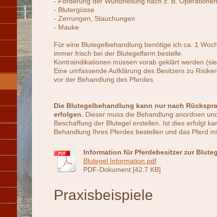
- Förderung der Wundheilung nach z. B. Operatione
- Blutergüsse
- Zerrungen, Stauchungen
- Mauke
Für eine Blutegelbehandlung benötige ich ca. 1 Woche
immer frisch bei der Blutegelfarm bestelle.
Kontraindikationen müssen vorab geklärt werden (s
Eine umfassende Aufklärung des Besitzers zu Risike
vor der Behandlung des Pferdes.
Die Blutegelbehandlung kann nur nach Rücksprac
erfolgen.
Dieser muss die Behandlung anordnen und 
Beschaffung der Blutegel erstellen. Ist dies erfolgt kan
Behandlung Ihres Pferdes bestellen und das Pferd mi
Information für Pferdebesitzer zur Blut
Blutegel Information.pdf
PDF-Dokument [42.7 KB]
Praxisbeispiele