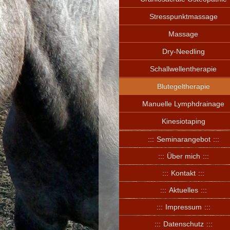
Stresspunktmassage
Massage
Dry-Needling
Schallwellentherapie
Blutegeltherapie
Manuelle Lymphdrainage
Kinesiotaping
Seminarangebot
Über mich
Kontakt
Aktuelles
Impressum
Datenschutz