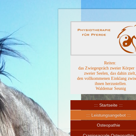
Reiten:
das Zwiegespräch zweier Körper
zweier Seelen, das dahin zielt
den vollkommenen Einklang zwi
ihnen herzustellen.
Waldemar Seunig
Startseite
Leistungsangebot
Osteopathie
Craniosacrale Osteopathie