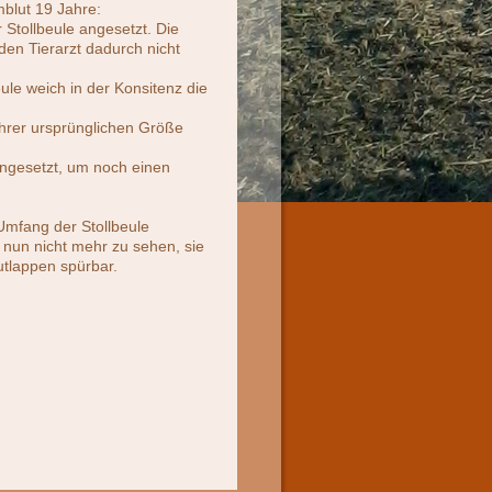
mblut 19 Jahre:
 Stollbeule angesetzt. Die
 den Tierarzt dadurch nicht
ule weich in der Konsitenz die
ihrer ursprünglichen Größe
angesetzt, um noch einen
Umfang der Stollbeule
 nun nicht mehr zu sehen, sie
utlappen spürbar.